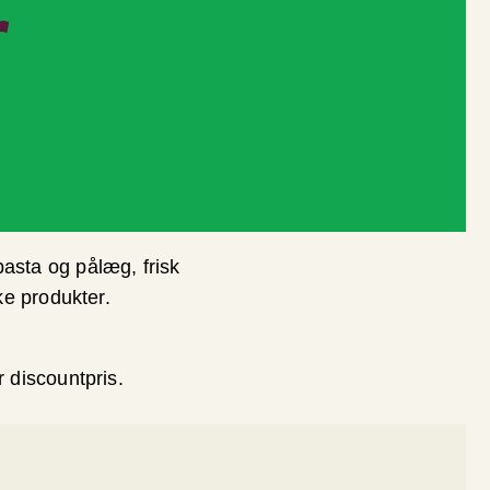
r
pasta og pålæg, frisk
ke produkter.
 discountpris.