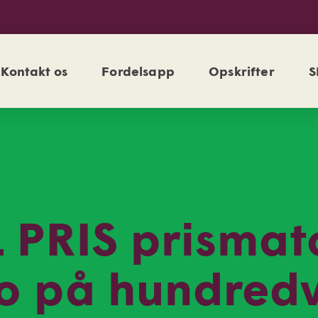
Kontakt os
Fordelsapp
Opskrifter
S
 PRIS prismat
o på hundredv